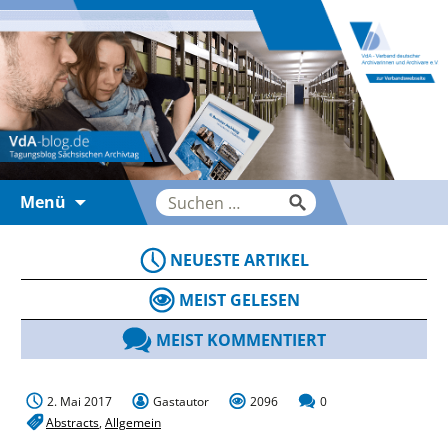
Zum
Suche
Menü
Inhalt
nach:
springen
NEUESTE ARTIKEL
MEIST GELESEN
MEIST KOMMENTIERT
2. Mai 2017
Gastautor
2096
0
Abstracts
,
Allgemein