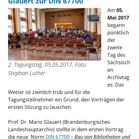
Glauert zur DIN 67700
Am
05.
Mai 2017
begann
pünktlich
der
zweite
Tag des
Sächsisch
2. Tagungstag, 05.05.2017, Foto:
en
Stephan Luther
Archivtag
es. Das
Wetter ist ziemlich trüb und für die
Tagungsteilnehmer ein Grund, den Vorträgen der
ersten Sitzung zu lauschen.
Prof. Dr. Mario Glauert (Brandenburgisches
Landeshauptarchiv) stellte in dem ersten Vortrag
die neue Norm
DIN 67700
–
Bau von Bibliotheken und