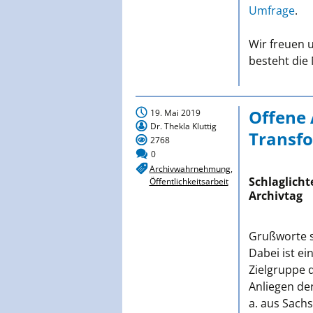
Umfrage
.
Wir freuen u
besteht die 
Offene 
19. Mai 2019
Dr. Thekla Kluttig
Transf
2768
0
Archivwahrnehmung
,
Schlaglicht
Öffentlichkeitsarbeit
Archivtag
Grußworte s
Dabei ist ei
Zielgruppe d
Anliegen der
a. aus Sach