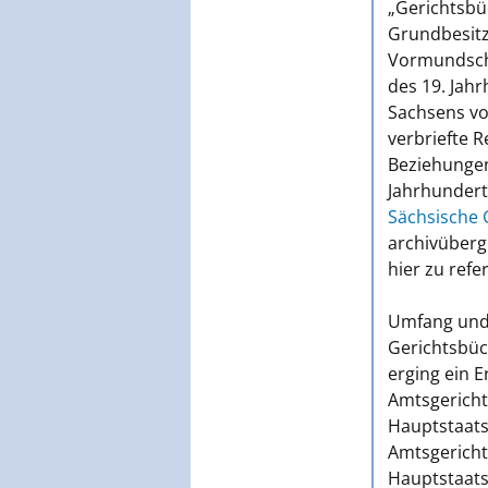
„Gerichtsbüc
Grundbesit
Vormundscha
des 19. Jahr
Sachsens vo
verbriefte R
Beziehungen
Jahrhundert
Sächsische 
archivüberg
hier zu refe
Umfang und 
Gerichtsbüch
erging ein E
Amtsgericht
Hauptstaats
Amtsgerichte
Hauptstaats