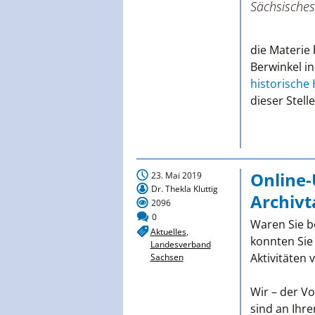
Sächsisches
die Materie 
Berwinkel i
historische 
dieser Stelle
Online-
23. Mai 2019
Dr. Thekla Kluttig
Archivta
2096
0
Waren Sie b
Aktuelles
,
konnten Sie
Landesverband
Aktivitäten v
Sachsen
Wir – der V
sind an Ihre