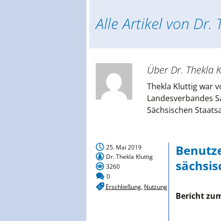
springen
Deuts
Alle Artikel von
Dr. 
Sächs
Über Dr. Thekla K
Thekla Kluttig war v
Landesverbandes Sac
Sächsischen Staatsar
Benutze
25. Mai 2019
Dr. Thekla Kluttig
sächsis
3260
0
Erschließung
,
Nutzung
Bericht zum