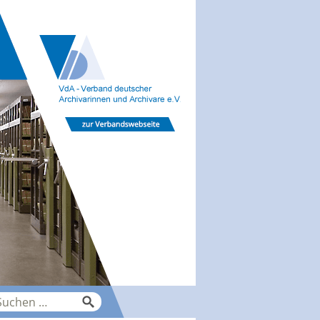
che
ch: