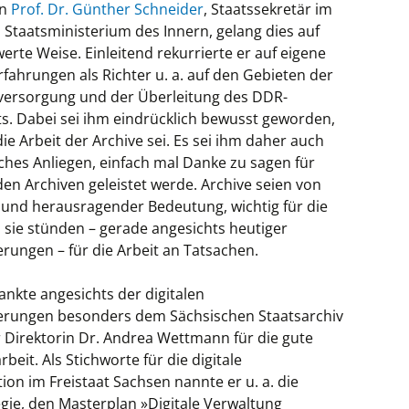
rn
Prof. Dr. Günther Schneider
, Staatssekretär im
 Staatsministerium des Innern, gelang dies auf
rte Weise. Einleitend rekurrierte er auf eigene
rfahrungen als Richter u. a. auf den Gebieten der
versorgung und der Überleitung des DDR-
s. Dabei sei ihm eindrücklich bewusst geworden,
die Arbeit der Archive sei. Es sei ihm daher auch
ches Anliegen, einfach mal Danke zu sagen für
den Archiven geleistet werde. Archive seien von
und herausragender Bedeutung, wichtig für die
 sie stünden – gerade angesichts heutiger
rungen – für die Arbeit an Tatsachen.
nkte angesichts der digitalen
rungen besonders dem Sächsischen Staatsarchiv
r Direktorin Dr. Andrea Wettmann für die gute
it. Als Stichworte für die digitale
on im Freistaat Sachsen nannte er u. a. die
egie, den Masterplan »Digitale Verwaltung