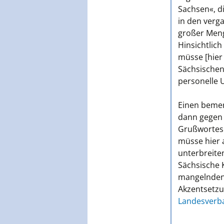
Sachsen«, di
in den verga
großer Meng
Hinsichtlich
müsse [hier 
Sächsischen 
personelle 
Einen bemer
dann gegen 
Grußwortes m
müsse hier
unterbreiten
Sächsische
mangelnde
Akzentsetzu
Landesverb