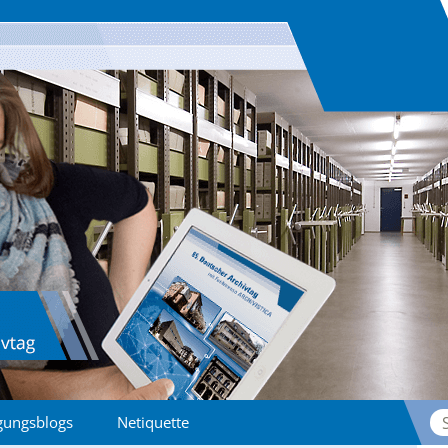
Su
gungsblogs
Netiquette
na