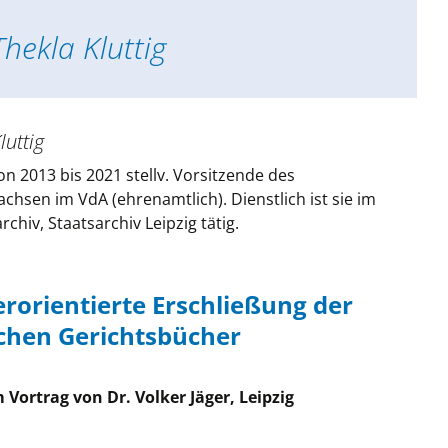
cher Archivtag
Thekla Kluttig
ischer Archivtag
luttig
on 2013 bis 2021 stellv. Vorsitzende des
hsen im VdA (ehrenamtlich). Dienstlich ist sie im
chiv, Staatsarchiv Leipzig tätig.
rorientierte Erschließung der
chen Gerichtsbücher
 Vortrag von Dr. Volker Jäger, Leipzig