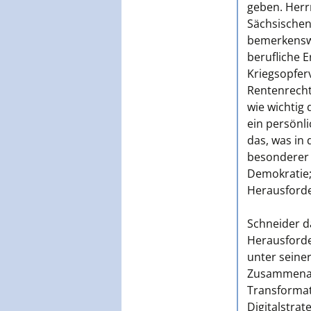
geben. Her
Sächsischen
bemerkenswe
berufliche E
Kriegsopfer
Rentenrecht
wie wichtig 
ein persönli
das, was in 
besonderer 
Demokratie;
Herausforde
Schneider da
Herausforde
unter seine
Zusammenarbe
Transformati
Digitalstrat